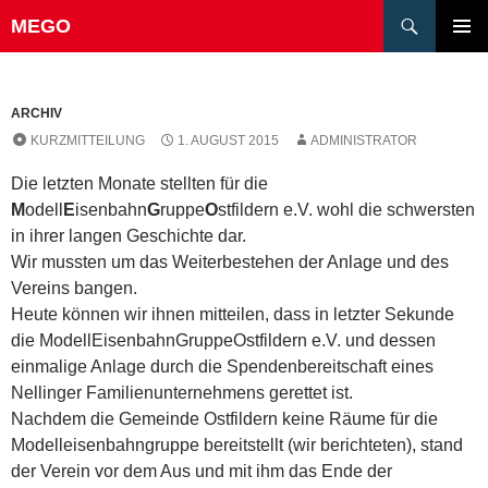
Suchen
MEGO
ZUM
PRIMÄR
INHALT
MENÜ
SPRINGEN
ARCHIV
KURZMITTEILUNG
1. AUGUST 2015
ADMINISTRATOR
Die letzten Monate stellten für die
M
odell
E
isenbahn
G
ruppe
O
stfildern e.V. wohl die schwersten
in ihrer langen Geschichte dar.
Wir mussten um das Weiterbestehen der Anlage und des
Vereins bangen.
Heute können wir ihnen mitteilen, dass in letzter Sekunde
die ModellEisenbahnGruppeOstfildern e.V. und dessen
einmalige Anlage durch die Spendenbereitschaft eines
Nellinger Familienunternehmens gerettet ist.
Nachdem die Gemeinde Ostfildern keine Räume für die
Modelleisenbahngruppe bereitstellt (wir berichteten), stand
der Verein vor dem Aus und mit ihm das Ende der